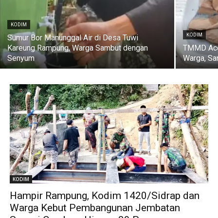
KODIM
KODIM
Sumur Bor Manunggal Air di Desa Tuwi
Kareung Rampung, Warga Sambut dengan
TMMD Ace
Senyum
Warga, Sa
KODIM
Hampir Rampung, Kodim 1420/Sidrap dan
Warga Kebut Pembangunan Jembatan