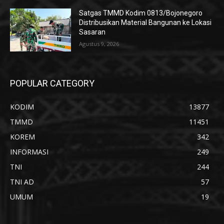
Satgas TMMD Kodim 0813/Bojonegoro
Distribusikan Material Bangunan ke Lokasi
Sasaran
Agustus 9, 2026
POPULAR CATEGORY
KODIM
13877
TMMD
11451
KOREM
342
INFORMASI
249
TNI
244
TNI AD
57
UMUM
19