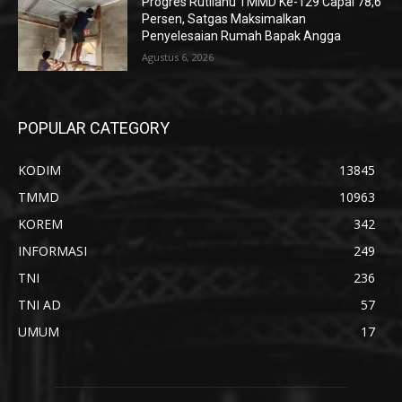
Progres Rutilahu TMMD Ke-129 Capai 78,6
Persen, Satgas Maksimalkan
Penyelesaian Rumah Bapak Angga
Agustus 6, 2026
POPULAR CATEGORY
KODIM
13845
TMMD
10963
KOREM
342
INFORMASI
249
TNI
236
TNI AD
57
UMUM
17