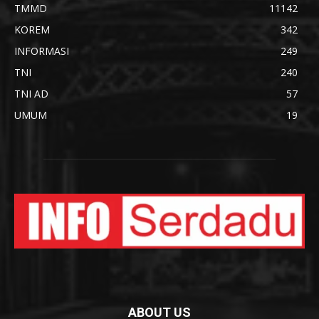
TMMD
11142
KOREM
342
INFORMASI
249
TNI
240
TNI AD
57
UMUM
19
ABOUT US