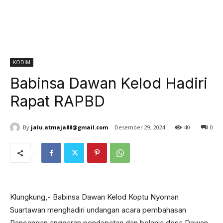
KODIM
Babinsa Dawan Kelod Hadiri
Rapat RAPBD
By
jalu.atmaja88@gmail.com
Desember 29, 2024
40
0
Klungkung,- Babinsa Dawan Kelod Koptu Nyoman
Suartawan menghadiri undangan acara pembahasan
Rancangan anggaran pendapatan dan belanja desa Dawan