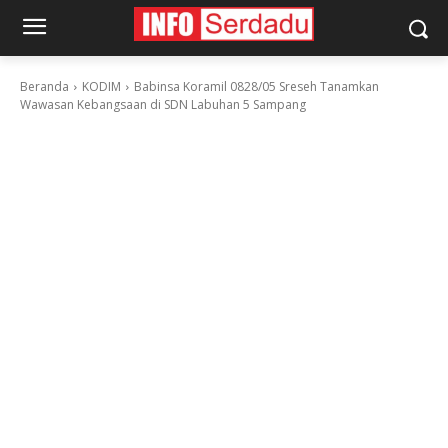
Beranda
KODIM
Babinsa Koramil 0828/05 Sreseh Tanamkan
Wawasan Kebangsaan di SDN Labuhan 5 Sampang