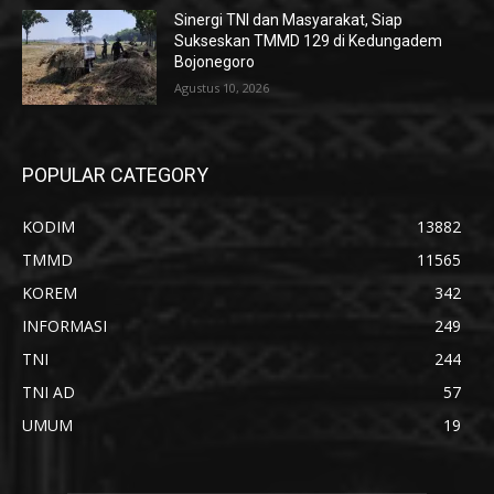
Sinergi TNI dan Masyarakat, Siap
Sukseskan TMMD 129 di Kedungadem
Bojonegoro
Agustus 10, 2026
POPULAR CATEGORY
KODIM
13882
TMMD
11565
KOREM
342
INFORMASI
249
TNI
244
TNI AD
57
UMUM
19