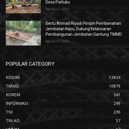
Desa Pattuku
Agustus 5, 2026
Sertu Ahmad Riyadi Pimpin Pembenahan
Jembatan Kayu, Dukung Kelancaran
Pembangunan Jembatan Gantung TMMD
Agustus 5, 2026
POPULAR CATEGORY
KODIM
13834
TMMD
10879
KOREM
341
INFORMASI
249
TNI
236
TNI AD
57