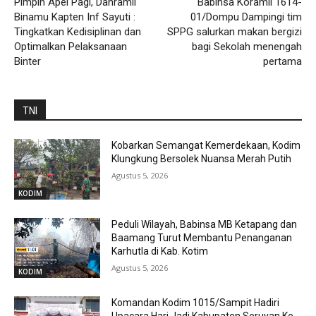
Pimpin Apel Pagi, Danramil
Babinsa Koramil 1614-
Binamu Kapten Inf Sayuti :
01/Dompu Dampingi tim
Tingkatkan Kedisiplinan dan
SPPG salurkan makan bergizi
Optimalkan Pelaksanaan
bagi Sekolah menengah
Binter
pertama
TNI
Kobarkan Semangat Kemerdekaan, Kodim
Klungkung Bersolek Nuansa Merah Putih
Agustus 5, 2026
KODIM
Peduli Wilayah, Babinsa MB Ketapang dan
Baamang Turut Membantu Penanganan
Karhutla di Kab. Kotim
Agustus 5, 2026
KODIM
Komandan Kodim 1015/Sampit Hadiri