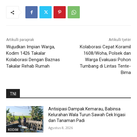
Artikulli paraprak
Artikulli tjetër
Wujudkan Impian Warga,
Kolaborasi Cepat Koramil
Kodim 1426 Takalar
1608/Woha, Polsek dan
Kolaborasi Dengan Baznas
Warga Evakuasi Pohon
Takalar Rehab Rumah
Tumbang di Lintas Tente-
Bima
TNI
Antisipasi Dampak Kemarau, Babinsa
Kelurahan Wala Turun Sawah Cek Irigasi
dan Tanaman Padi
Agustus 8, 2026
KODIM