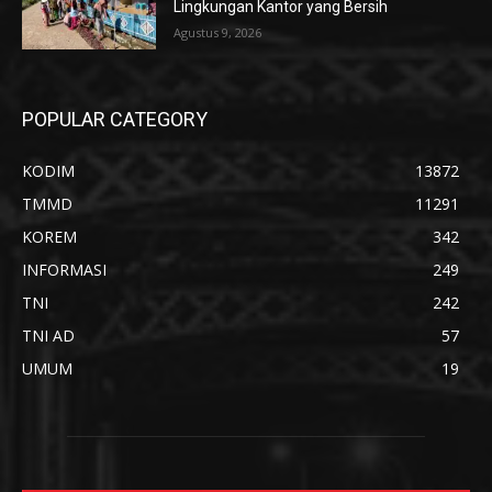
Lingkungan Kantor yang Bersih
Agustus 9, 2026
POPULAR CATEGORY
KODIM
13872
TMMD
11291
KOREM
342
INFORMASI
249
TNI
242
TNI AD
57
UMUM
19