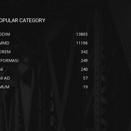
OPULAR CATEGORY
ODIM
13865
MMD
11196
OREM
342
NFORMASI
249
NI
240
NI AD
57
MUM
19