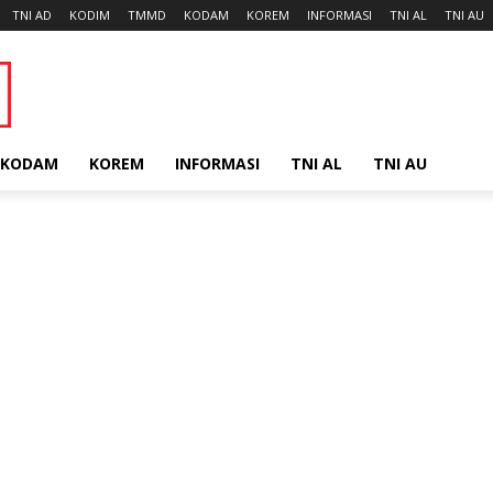
TNI AD
KODIM
TMMD
KODAM
KOREM
INFORMASI
TNI AL
TNI AU
KODAM
KOREM
INFORMASI
TNI AL
TNI AU