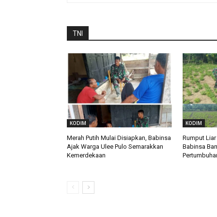
TNI
KODIM
KODIM
Merah Putih Mulai Disiapkan, Babinsa
Rumput Liar
Ajak Warga Ulee Pulo Semarakkan
Babinsa Ban
Kemerdekaan
Pertumbuha