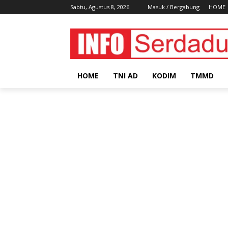
Sabtu, Agustus 8, 2026
Masuk / Bergabung
HOME
HOME
TNI AD
KODIM
TMMD