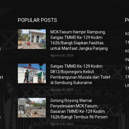
POPULAR POSTS
P
MCK Fasum Hampir Rampung,
K
Satgas TMMD Ke-129 Kodim
T
1626/Bangli Siapkan Fasilitas
g
untuk Manfaat Jangka Panjang
K
Agustus 8, 2026
I
Satgas TMMD Ke-129 Kodim
T
0813/Bojonegoro Kebut
T
et
Pembangunan Musala dan Toilet
di Sembung Sukorame
U
Agustus 8, 2026
Gotong Royong Warnai
Penyelesaian MCK Fasum,
Sasaran TMMD Ke-129 Kodim
n
1626/Bangli Tembus 96 Persen
Agustus 8, 2026