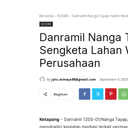
Beranda
KODIM
Danramil Nanga Tayap Hadiri Med
KODIM
Danramil Nanga T
Sengketa Lahan 
Perusahaan
By
jalu.atmaja88@gmail.com
September 9, 2025
Bagikan
Ketapang
– Danramil 1203-01/Nanga Tayap,
menghadiri kegiatan mediasi terkait perma