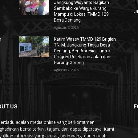
T
Jangkung Widyanto Bagikan
Sembako ke Warga Kurang
U
Mampu di Lokasi TMMD 129
Desa Deniang
Agustus 7, 2026
n
Katim Wasev TMMD 129 Brigjen
TNI M. Jangkung Tinjau Desa
Deniang, Beri Apresiasi untuk
Progres Pelebaran Jalan dan
Gorong-Gorong
Agustus 7, 2026
OUT US
F
serdadu adalah media online yang berkomitmen
hadirkan berita terkini, tajam, dan dapat dipercaya. Kami
ajikan informasi yang akurat, berimbang, dan mudah