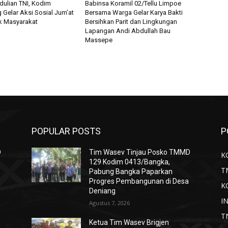
ulian TNI, Kodim
Babinsa Koramil 02/Tellu Limpoe
 Gelar Aksi Sosial Jum’at
Bersama Warga Gelar Karya Bakti
k Masyarakat
Bersihkan Parit dan Lingkungan
Lapangan Andi Abdullah Bau
Massepe
POPULAR POSTS
P
D
Tim Wasev Tinjau Posko TMMD
K
129 Kodim 0413/Bangka,
T
Pabung Bangka Paparkan
Progres Pembangunan di Desa
K
Deniang
I
Agustus 7, 2026
T
Ketua Tim Wasev Brigjen