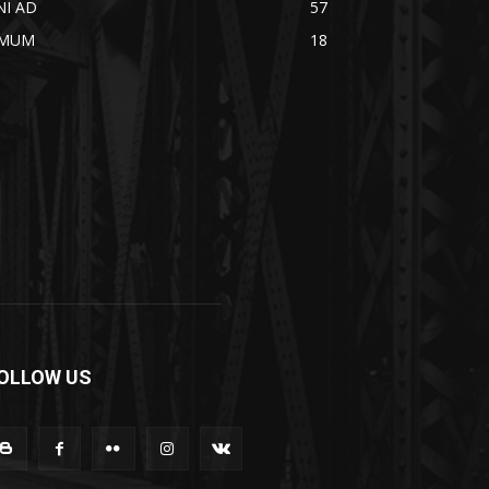
NI AD
57
MUM
18
OLLOW US