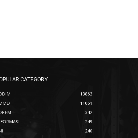
OPULAR CATEGORY
ODIM
13863
MMD
11061
OREM
342
NFORMASI
249
NI
240