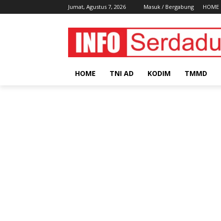
Jumat, Agustus 7, 2026
Masuk / Bergabung
HOME
HOME
TNI AD
KODIM
TMMD