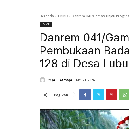
Beranda
TMMD
Danrem 041/Gamas Tinjau Progres
TMMD
Danrem 041/Gama
Pembukaan Bada
128 di Desa Lub
By
Jalu Atmaja
Mei 21, 2026
Bagikan