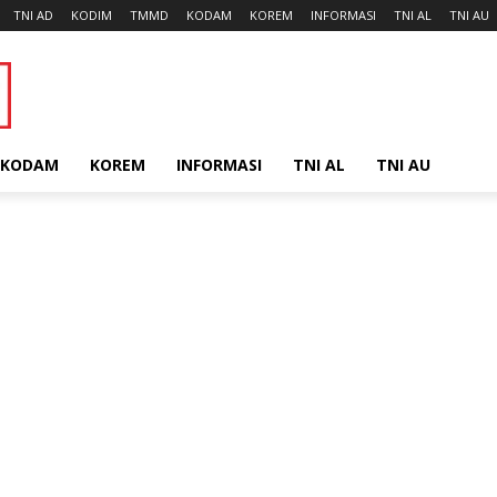
TNI AD
KODIM
TMMD
KODAM
KOREM
INFORMASI
TNI AL
TNI AU
KODAM
KOREM
INFORMASI
TNI AL
TNI AU