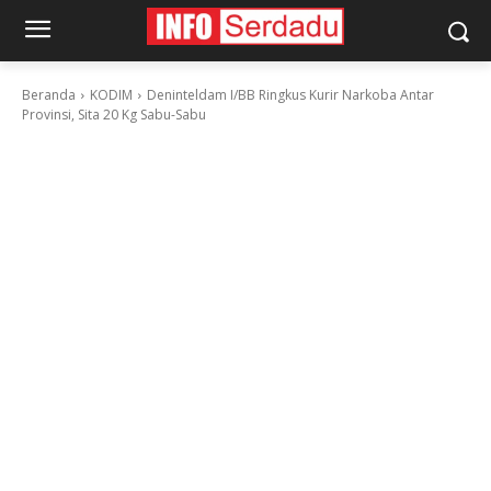
Beranda
KODIM
Deninteldam I/BB Ringkus Kurir Narkoba Antar
Provinsi, Sita 20 Kg Sabu-Sabu