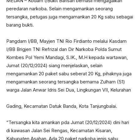
MEDAN – Kodam I/Bukit Barisan berhasil mengagalkan
peredaran narkoba. Selain mengamankan seorang
tersangka, petugas juga mengamankan 20 Kg sabu sebagai
barang bukti.
Pangdam I/BB, Mayjen TNI Rio Firdianto melalui Kasdam
I/BB Brigjen TNI Refrizal dan Dir Narkoba Polda Sumut
Kombes Pol Yemi Mandagi, S.IK., M.H kepada wartawan,
Jumat (20/12/2024) siang menjelaskan, selain
mengamankan 20 paket sabu seberat 20 Kg, pihaknya juga
mengamankan seorang tersangka bernama Zulham (51)
warga Jalan Anwar Idris Sei Dua, Lingkungan VII, Kelurahan
Gading, Kecamatan Datuk Banda, Kota Tanjungbalai.
“Tersangka kita amankan pda Jumat (20/12/2024) dini hari
di kawasan Jalan Sei Rengas, Kecamatan Kisaran,
Kabupaten Asahan. Ada 20 paket narkoba jenis sabu