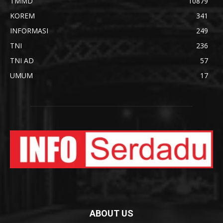
TMMD
10879
KOREM
341
INFORMASI
249
TNI
236
TNI AD
57
UMUM
17
ABOUT US