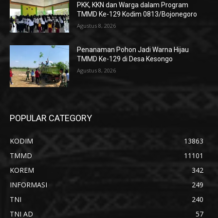
PKK, KKN dan Warga dalam Program
TMMD Ke-129 Kodim 0813/Bojonegoro
Agustus 8, 2026
Penanaman Pohon Jadi Warna Hijau
TMMD Ke-129 di Desa Kesongo
Agustus 8, 2026
POPULAR CATEGORY
KODIM
13863
TMMD
11101
KOREM
342
INFORMASI
249
TNI
240
TNI AD
57