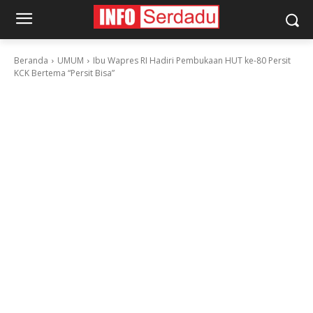
Beranda
UMUM
Ibu Wapres RI Hadiri Pembukaan HUT ke-80 Persit
KCK Bertema “Persit Bisa”