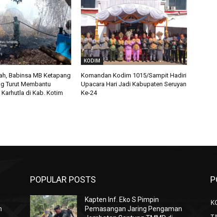
KODIM
yah, Babinsa MB Ketapang
Komandan Kodim 1015/Sampit Hadiri
g Turut Membantu
Upacara Hari Jadi Kabupaten Seruyan
Karhutla di Kab. Kotim
Ke-24
POPULAR POSTS
P
Kapten Inf. Eko S Pimpin
K
n
Pemasangan Jaring Pengaman
T