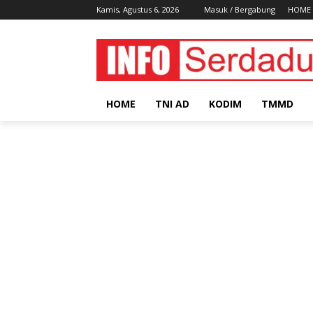
Kamis, Agustus 6, 2026
Masuk / Bergabung
HOME
HOME
TNI AD
KODIM
TMMD