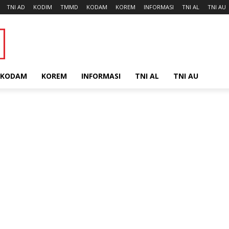
TNI AD
KODIM
TMMD
KODAM
KOREM
INFORMASI
TNI AL
TNI AU
KODAM
KOREM
INFORMASI
TNI AL
TNI AU