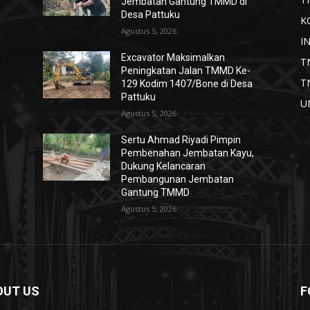
Jembatan Gantung TMMD di
Desa Pattuku
K
Agustus 5, 2026
I
Excavator Maksimalkan
T
Peningkatan Jalan TMMD Ke-
T
129 Kodim 1407/Bone di Desa
Pattuku
U
Agustus 5, 2026
Sertu Ahmad Riyadi Pimpin
Pembenahan Jembatan Kayu,
Dukung Kelancaran
Pembangunan Jembatan
Gantung TMMD
Agustus 5, 2026
OUT US
F