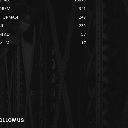
OREM
341
NFORMASI
249
NI
236
NI AD
57
MUM
17
OLLOW US