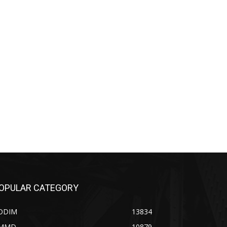
OPULAR CATEGORY
ODIM
13834
MMD
10879