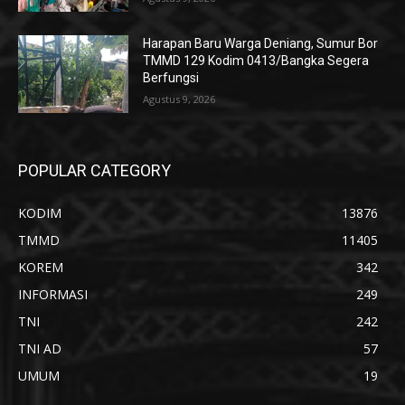
Harapan Baru Warga Deniang, Sumur Bor
TMMD 129 Kodim 0413/Bangka Segera
Berfungsi
Agustus 9, 2026
POPULAR CATEGORY
KODIM
13876
TMMD
11405
KOREM
342
INFORMASI
249
TNI
242
TNI AD
57
UMUM
19