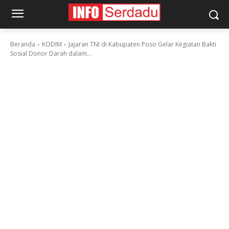
Beranda
KODIM
Jajaran TNI di Kabupaten Poso Gelar Kegiatan Bakti
Sosial Donor Darah dalam...