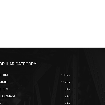
OPULAR CATEGORY
ODIM
13872
MMD
11287
OREM
342
NFORMASI
249
NI
242