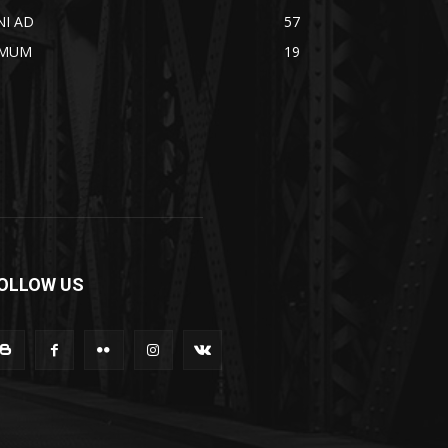
NI AD
57
MUM
19
OLLOW US