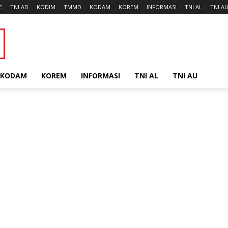
E
TNI AD
KODIM
TMMD
KODAM
KOREM
INFORMASI
TNI AL
TNI A
KODAM
KOREM
INFORMASI
TNI AL
TNI AU