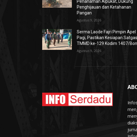
Penanaman Alpukat, Dukung
Penghijauan dan Ketahanan
Pangan
Agustus 9, 2026
Serma Laode Fajri Pimpin Apel
Pagi, Pastikan Kesiapan Satga
TMMD ke-129 Kodim 1407/Bo
Agustus 9, 2026
AB
Info
meng
meny
diak
jurn
Info