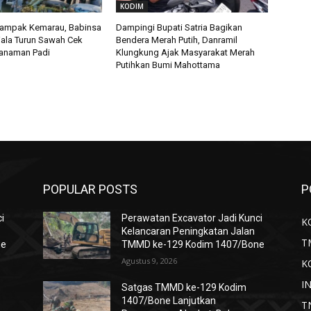
KODIM
Dampak Kemarau, Babinsa
Dampingi Bupati Satria Bagikan
ala Turun Sawah Cek
Bendera Merah Putih, Danramil
 Tanaman Padi
Klungkung Ajak Masyarakat Merah
Putihkan Bumi Mahottama
POPULAR POSTS
P
i
Perawatan Excavator Jadi Kunci
K
Kelancaran Peningkatan Jalan
T
ne
TMMD ke-129 Kodim 1407/Bone
Agustus 9, 2026
K
I
Satgas TMMD ke-129 Kodim
1407/Bone Lanjutkan
T