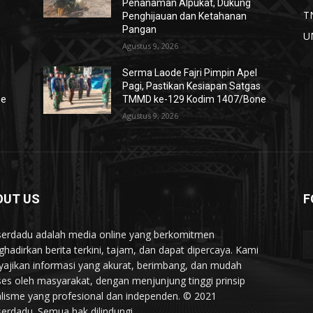
Penanaman Alpukat, Dukung
T
Penghijauan dan Ketahanan
Pangan
U
Agustus 9, 2026
Serma Laode Fajri Pimpin Apel
s
Pagi, Pastikan Kesiapan Satgas
ne
TMMD ke-129 Kodim 1407/Bone
Agustus 9, 2026
OUT US
F
serdadu adalah media online yang berkomitmen
hadirkan berita terkini, tajam, dan dapat dipercaya. Kami
ajikan informasi yang akurat, berimbang, dan mudah
ses oleh masyarakat, dengan menjunjung tinggi prinsip
alisme yang profesional dan independen. © 2021
serdadu. Semua hak dilindungi.