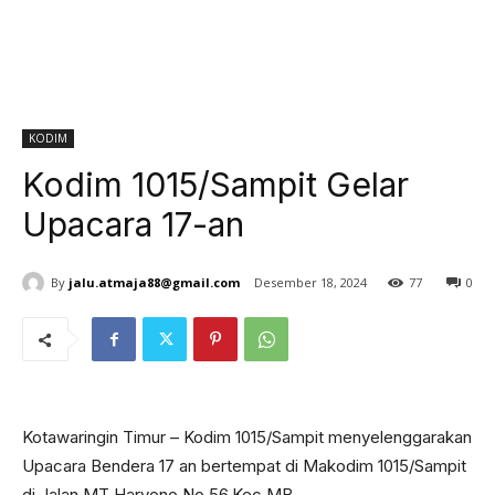
KODIM
Kodim 1015/Sampit Gelar
Upacara 17-an
By
jalu.atmaja88@gmail.com
Desember 18, 2024
77
0
Kotawaringin Timur – Kodim 1015/Sampit menyelenggarakan
Upacara Bendera 17 an bertempat di Makodim 1015/Sampit
di Jalan MT Haryono,No.56,Kec.MB