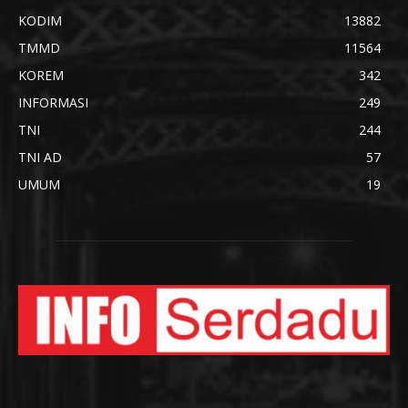
KODIM
13882
TMMD
11564
KOREM
342
INFORMASI
249
TNI
244
TNI AD
57
UMUM
19