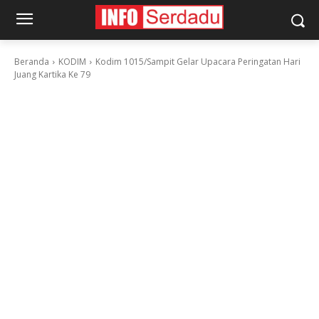
Beranda
KODIM
Kodim 1015/Sampit Gelar Upacara Peringatan Hari
Juang Kartika Ke 79