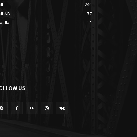
NI
240
NI AD
57
MUM
18
OLLOW US