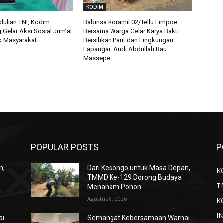
KODIM
ulian TNI, Kodim
Babinsa Koramil 02/Tellu Limpoe
 Gelar Aksi Sosial Jum’at
Bersama Warga Gelar Karya Bakti
k Masyarakat
Bersihkan Parit dan Lingkungan
Lapangan Andi Abdullah Bau
Massepe
POPULAR POSTS
P
n,
Dari Kesongo untuk Masa Depan,
K
TMMD Ke-129 Dorong Budaya
T
Menanam Pohon
Agustus 8, 2026
K
I
ai
Semangat Kebersamaan Warnai