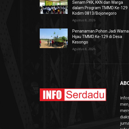
Senam PKK, KKN dan Warga
dalam Program TMMD Ke-129
Kodim 0813/Bojonegoro
Agustus 8, 2026
Penanaman Pohon Jadi Warna
Hijau TMMD Ke-129 di Desa
Kesongo
Agustus 8, 2026
AB
Info
meng
meny
diak
jurn