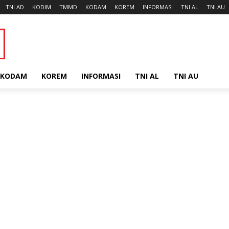
TNI AD
KODIM
TMMD
KODAM
KOREM
INFORMASI
TNI AL
TNI AU
KODAM
KOREM
INFORMASI
TNI AL
TNI AU