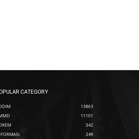
OPULAR CATEGORY
ODIM
13863
MMD
11101
OREM
342
NFORMASI
249