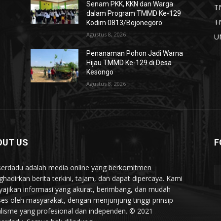
Senam PKK, KKN dan Warga
T
dalam Program TMMD Ke-129
T
Kodim 0813/Bojonegoro
Agustus 8, 2026
U
Penanaman Pohon Jadi Warna
Hijau TMMD Ke-129 di Desa
Kesongo
Agustus 8, 2026
OUT US
F
serdadu adalah media online yang berkomitmen
hadirkan berita terkini, tajam, dan dapat dipercaya. Kami
ajikan informasi yang akurat, berimbang, dan mudah
ses oleh masyarakat, dengan menjunjung tinggi prinsip
alisme yang profesional dan independen. © 2021