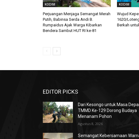
KODIM
KODIM
Perjuangan Menjaga Semangat Merah
Wujud Keped
Putih, Babinsa Serda Andi B.
1620/Loteng
Rumpaidus Ajak Warga Kibarkan
Berkah untu
Bendera Sambut HUT RI ke-81
EDITOR PICKS
Dari Kesongo untuk Masa Depa
TMMD Ke-129 Dorong Budaya
Menanam Pohon
Agustus 8, 2026
Semangat Kebersamaan Warn