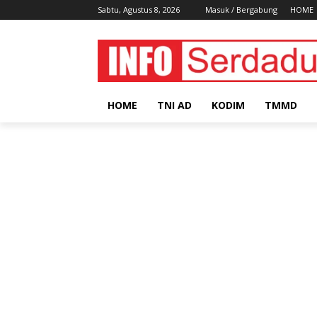
Sabtu, Agustus 8, 2026
Masuk / Bergabung
HOME
HOME
TNI AD
KODIM
TMMD