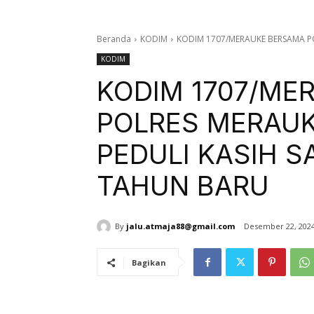
Beranda
KODIM
KODIM 1707/MERAUKE BERSAMA PO
KODIM
KODIM 1707/ME
POLRES MERAUK
PEDULI KASIH 
TAHUN BARU
By
jalu.atmaja88@gmail.com
Desember 22, 202
Bagikan