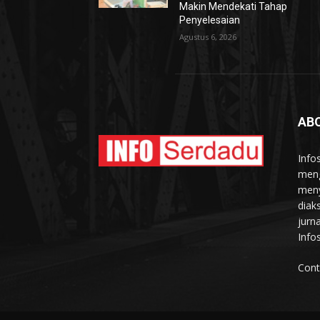
Makin Mendekati Tahap
Penyelesaian
Agustus 6, 2026
AB
Info
meng
meny
diak
jurn
Info
Cont