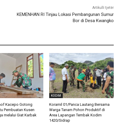
Artikulli tjetër
KEMENHAN RI Tinjau Lokasi Pembangunan Sumur
Bor di Desa Kwangko
KODIM
nof Kacepo Gotong
Koramil 01/Panca Lautang Bersama
tu Pembuatan Kusen
Warga Tanam Pohon Produktif di
 melalui Giat Karbak
Area Lapangan Tembak Kodim
1420/Sidrap