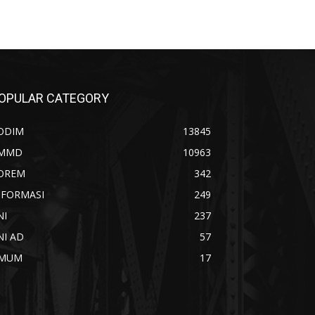
OPULAR CATEGORY
ODIM
13845
MMD
10963
OREM
342
NFORMASI
249
NI
237
NI AD
57
MUM
17