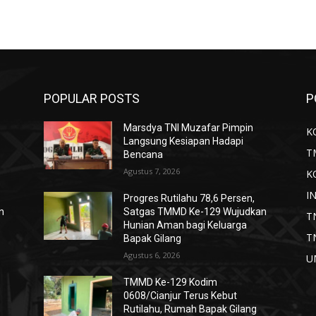
POPULAR POSTS
P
Marsdya TNI Muzafar Pimpin
K
Langsung Kesiapan Hadapi
T
Bencana
Agustus 7, 2026
K
I
Progres Rutilahu 78,6 Persen,
n
Satgas TMMD Ke-129 Wujudkan
T
Hunian Aman bagi Keluarga
T
Bapak Gilang
Agustus 6, 2026
U
TMMD Ke-129 Kodim
0608/Cianjur Terus Kebut
Rutilahu, Rumah Bapak Gilang