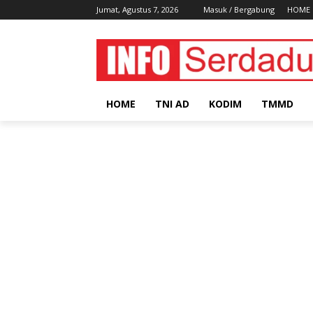
Jumat, Agustus 7, 2026
Masuk / Bergabung
HOME
HOME
TNI AD
KODIM
TMMD