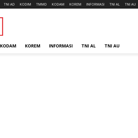
TNI AD
KODIM
TMMD
KODAM
KOREM
INFORMASI
TNI AL
TNI AU
KODAM
KOREM
INFORMASI
TNI AL
TNI AU