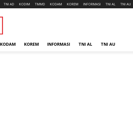
TNI AD
KODIM
TMMD
KODAM
KOREM
INFORMASI
TNI AL
TNI AU
KODAM
KOREM
INFORMASI
TNI AL
TNI AU