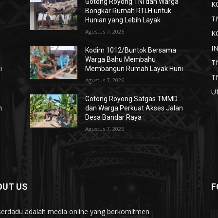
Gotong Royong TNI dan Warga
K
Bongkar Rumah RTLH untuk
T
Hunian yang Lebih Layak
Agustus 7, 2026
K
I
Kodim 1012/Buntok Bersama
Warga Bahu Membahu
T
i
Membangun Rumah Layak Huni
T
Agustus 7, 2026
U
Gotong Royong Satgas TMMD
n
dan Warga Perkuat Akses Jalan
Desa Bandar Raya
Agustus 7, 2026
OUT US
F
serdadu adalah media online yang berkomitmen