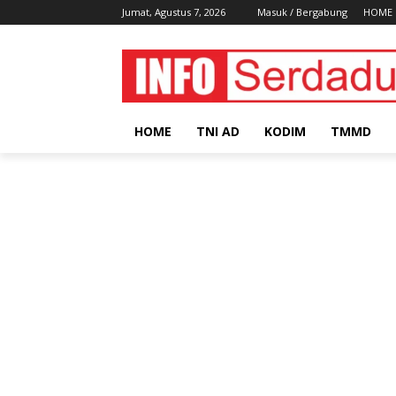
Jumat, Agustus 7, 2026
Masuk / Bergabung
HOME
HOME
TNI AD
KODIM
TMMD