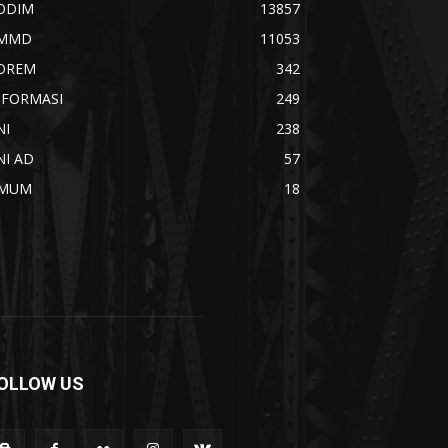
ODIM
13857
MMD
11053
OREM
342
NFORMASI
249
NI
238
NI AD
57
MUM
18
OLLOW US