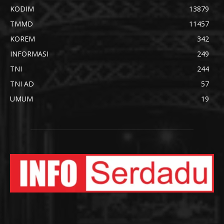
KODIM
13879
TMMD
11457
KOREM
342
INFORMASI
249
TNI
244
TNI AD
57
UMUM
19