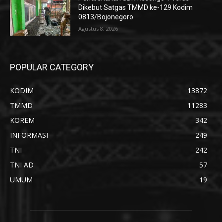
Dikebut Satgas TMMD ke-129 Kodim
0813/Bojonegoro
Agustus 8, 2026
POPULAR CATEGORY
KODIM
13872
TMMD
11283
KOREM
342
INFORMASI
249
TNI
242
TNI AD
57
UMUM
19