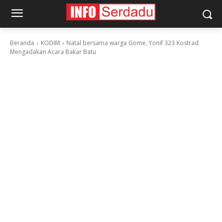
Beranda
KODIM
Natal bersama warga Gome, Yonif 323 Kostrad
Mengadakan Acara Bakar Batu