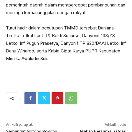
pemerintah daerah dalam mempercepat pembangunan dan
menjaga kemanunggalan dengan rakyat.
Turut hadir dalam penutupan TMMD tersebut Danlanal
Timika Letkol Laut (P) Bekti Sutiarso, Danyonif 133/YS
Letkol Inf Puguh Prasetya, Danyonif TP 820/DAAI Letkol Inf
Danu Winargo, serta Kabid Cipta Karya PUPR Kabupaten
Mimika Awaludin Suli.
Artikulli paraprak
Artikulli tjetër
Semangat Gotong Royong
Makan Bersama Satgas