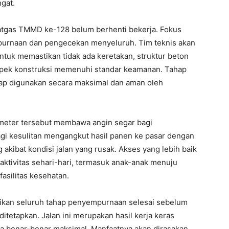
gat.
atgas TMMD ke-128 belum berhenti bekerja. Fokus
mpurnaan dan pengecekan menyeluruh. Tim teknis akan
tuk memastikan tidak ada keretakan, struktur beton
spek konstruksi memenuhi standar keamanan. Tahap
 siap digunakan secara maksimal dan aman oleh
 meter tersebut membawa angin segar bagi
lagi kesulitan mengangkut hasil panen ke pasar dengan
 akibat kondisi jalan yang rusak. Akses yang lebih baik
tivitas sehari-hari, termasuk anak-anak menuju
asilitas kesehatan.
ikan seluruh tahap penyempurnaan selesai sebelum
itetapkan. Jalan ini merupakan hasil kerja keras
a benar-benar maksimal. Manfaatnya akan dirasakan