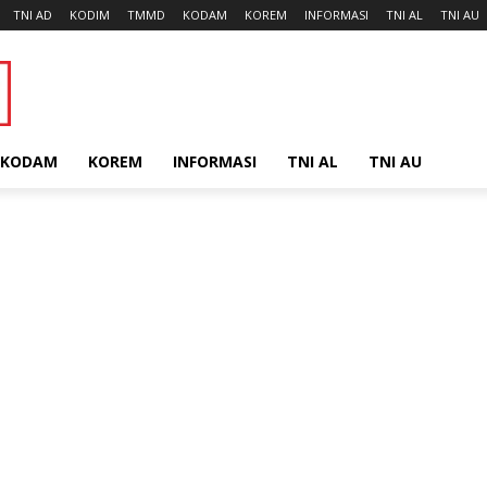
TNI AD
KODIM
TMMD
KODAM
KOREM
INFORMASI
TNI AL
TNI AU
KODAM
KOREM
INFORMASI
TNI AL
TNI AU