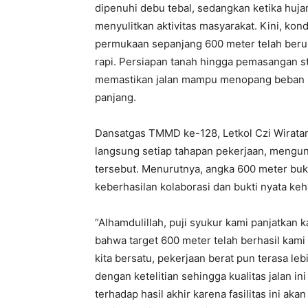
dipenuhi debu tebal, sedangkan ketika huj
menyulitkan aktivitas masyarakat. Kini, kond
permukaan sepanjang 600 meter telah beruba
rapi. Persiapan tanah hingga pemasangan st
memastikan jalan mampu menopang beban k
panjang.
Dansatgas TMMD ke-128, Letkol Czi Wiratam
langsung setiap tahapan pekerjaan, mengu
tersebut. Menurutnya, angka 600 meter buk
keberhasilan kolaborasi dan bukti nyata ke
“Alhamdulillah, puji syukur kami panjatkan 
bahwa target 600 meter telah berhasil kam
kita bersatu, pekerjaan berat pun terasa le
dengan ketelitian sehingga kualitas jalan i
terhadap hasil akhir karena fasilitas ini a