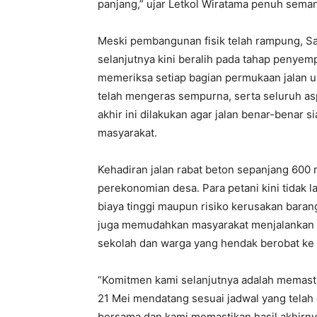
panjang,” ujar Letkol Wiratama penuh seman
Meski pembangunan fisik telah rampung, S
selanjutnya kini beralih pada tahap penye
memeriksa setiap bagian permukaan jalan un
telah mengeras sempurna, serta seluruh a
akhir ini dilakukan agar jalan benar-benar
masyarakat.
Kehadiran jalan rabat beton sepanjang 600
perekonomian desa. Para petani kini tidak 
biaya tinggi maupun risiko kerusakan barang
juga memudahkan masyarakat menjalankan ak
sekolah dan warga yang hendak berobat ke f
“Komitmen kami selanjutnya adalah memast
21 Mei mendatang sesuai jadwal yang telah d
bersama dan kami memastikan hasil akhirny