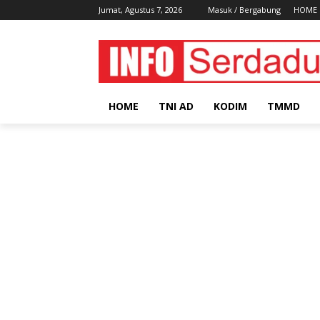
Jumat, Agustus 7, 2026
Masuk / Bergabung
HOME
HOME
TNI AD
KODIM
TMMD