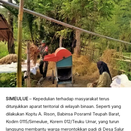
SIMEULUE
– Kepedulian terhadap masyarakat terus
ditunjukkan aparat teritorial di wilayah binaan. Seperti yang
dilakukan Koptu A. Rison, Babinsa Posramil Teupah Barat,
Kodim 0115/Simeulue, Korem 012/Teuku Umar, yang turun
langsung membantu warga merontokkan padi di Desa Salur