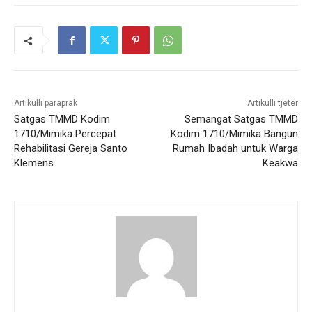
Artikulli paraprak
Artikulli tjetër
Satgas TMMD Kodim
Semangat Satgas TMMD
1710/Mimika Percepat
Kodim 1710/Mimika Bangun
Rehabilitasi Gereja Santo
Rumah Ibadah untuk Warga
Klemens
Keakwa