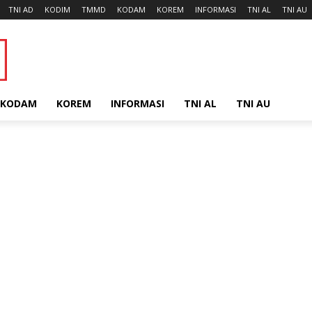
TNI AD
KODIM
TMMD
KODAM
KOREM
INFORMASI
TNI AL
TNI AU
KODAM
KOREM
INFORMASI
TNI AL
TNI AU