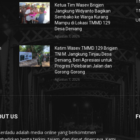
T
Ketua Tim Wasev Brigjen
T
Jangkung Widyanto Bagikan
Sembako ke Warga Kurang
U
Mampu di Lokasi TMMD 129
Desa Deniang
Agustus 7, 2026
n
Katim Wasev TMMD 129 Brigjen
TNI M. Jangkung Tinjau Desa
Deniang, Beri Apresiasi untuk
Progres Pelebaran Jalan dan
Gorong-Gorong
Agustus 7, 2026
OUT US
F
serdadu adalah media online yang berkomitmen
hadirkan berita terkini, tajam, dan dapat dipercaya. Kami