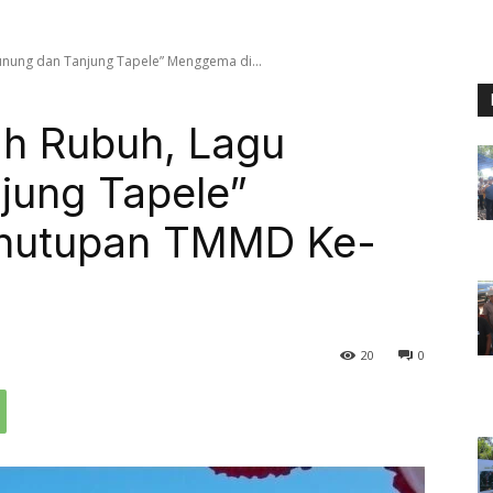
unung dan Tanjung Tapele” Menggema di...
ah Rubuh, Lagu
jung Tapele”
nutupan TMMD Ke-
20
0