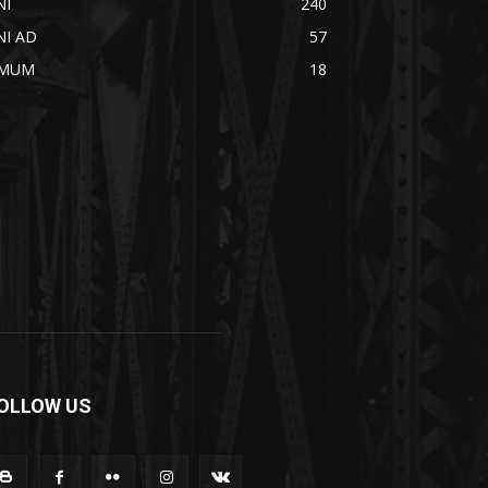
NI
240
NI AD
57
MUM
18
OLLOW US