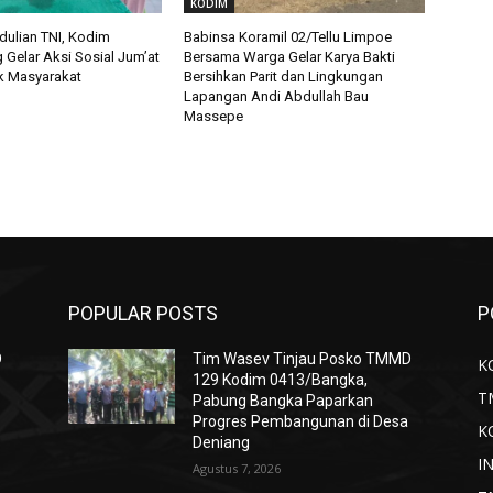
KODIM
ulian TNI, Kodim
Babinsa Koramil 02/Tellu Limpoe
 Gelar Aksi Sosial Jum’at
Bersama Warga Gelar Karya Bakti
k Masyarakat
Bersihkan Parit dan Lingkungan
Lapangan Andi Abdullah Bau
Massepe
POPULAR POSTS
P
D
Tim Wasev Tinjau Posko TMMD
K
129 Kodim 0413/Bangka,
T
Pabung Bangka Paparkan
Progres Pembangunan di Desa
K
Deniang
I
Agustus 7, 2026