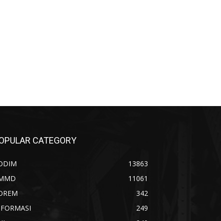
OPULAR CATEGORY
ODIM
13863
MMD
11061
OREM
342
NFORMASI
249