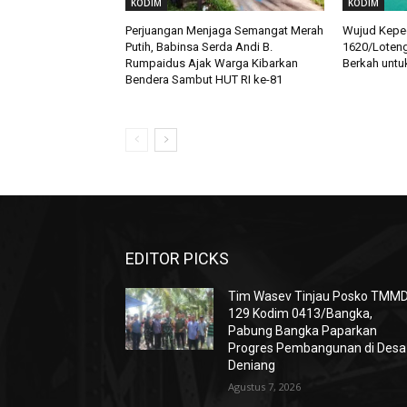
KODIM
KODIM
Perjuangan Menjaga Semangat Merah
Wujud Keped
Putih, Babinsa Serda Andi B.
1620/Loteng
Rumpaidus Ajak Warga Kibarkan
Berkah untu
Bendera Sambut HUT RI ke-81
EDITOR PICKS
Tim Wasev Tinjau Posko TMM
129 Kodim 0413/Bangka,
Pabung Bangka Paparkan
Progres Pembangunan di Desa
Deniang
Agustus 7, 2026