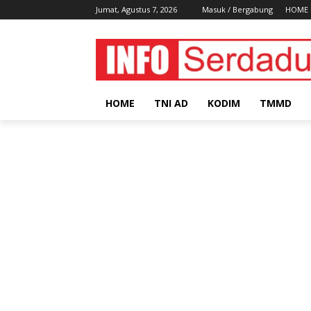
Jumat, Agustus 7, 2026
Masuk / Bergabung
HOME
HOME
TNI AD
KODIM
TMMD