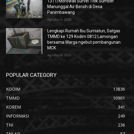
1311/Morowali Survei Titik Sumber
Manunggal Air Bersih di Desa
Panimbawang
Agustus 6, 2026
Lengkapi Rumah Ibu Sumiatun, Satgas
TMMD ke 129 Kodim 0812 Lamongan
bersama Warga ngebut pembangunan
MCK
Agustus 6, 2026
POPULAR CATEGORY
KODIM
13836
TMMD
10901
KOREM
341
INFORMASI
249
TNI
236
TNI AD
57