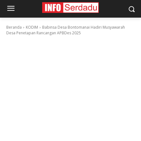
Beranda
KODIM
Babinsa Desa Bontomanai Hadiri Musyawarah
Desa Penetapan Rancangan APBDes 2025