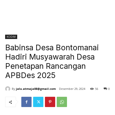
KODIM
Babinsa Desa Bontomanai
Hadiri Musyawarah Desa
Penetapan Rancangan
APBDes 2025
By
jalu.atmaja88@gmail.com
Desember 29, 2024
56
0