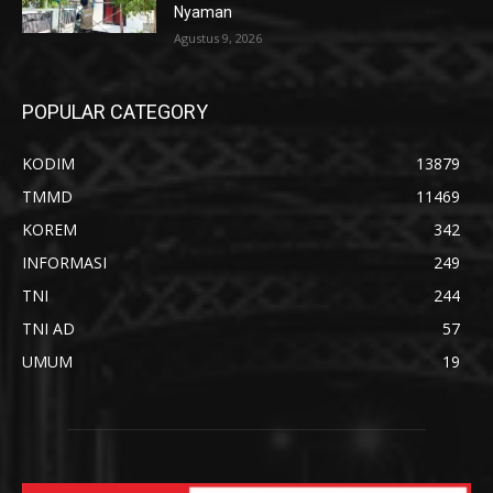
Nyaman
Agustus 9, 2026
POPULAR CATEGORY
KODIM
13879
TMMD
11469
KOREM
342
INFORMASI
249
TNI
244
TNI AD
57
UMUM
19