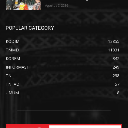
Agustus 7, 2026
POPULAR CATEGORY
KODIM
13855
TMMD
11031
KOREM
342
INFORMASI
249
TNI
238
TNI AD
57
UMUM
18