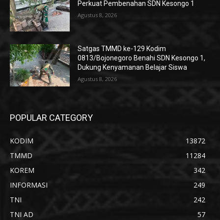
Perkuat Pembenahan SDN Kesongo 1
Agustus 8, 2026
Satgas TMMD ke-129 Kodim
0813/Bojonegoro Benahi SDN Kesongo 1,
Dukung Kenyamanan Belajar Siswa
Agustus 8, 2026
POPULAR CATEGORY
KODIM
13872
TMMD
11284
KOREM
342
INFORMASI
249
TNI
242
TNI AD
57