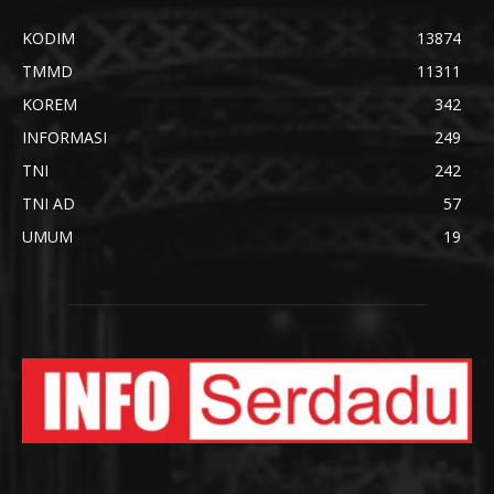
KODIM
13874
TMMD
11311
KOREM
342
INFORMASI
249
TNI
242
TNI AD
57
UMUM
19