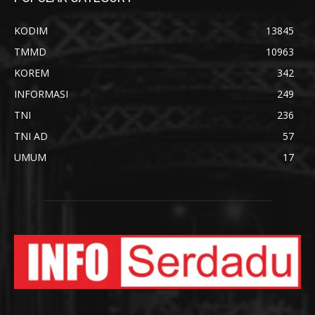
KODIM
13845
TMMD
10963
KOREM
342
INFORMASI
249
TNI
236
TNI AD
57
UMUM
17