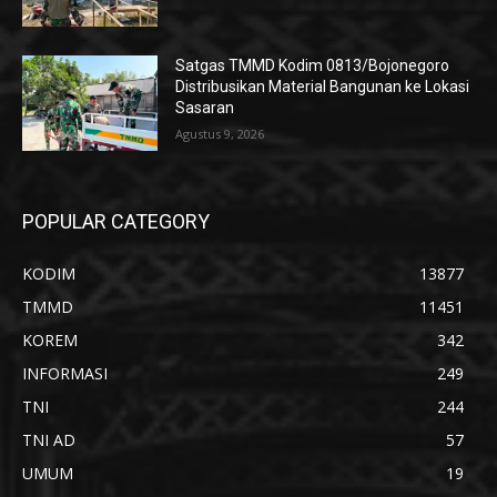
Satgas TMMD Kodim 0813/Bojonegoro
Distribusikan Material Bangunan ke Lokasi
Sasaran
Agustus 9, 2026
POPULAR CATEGORY
KODIM
13877
TMMD
11451
KOREM
342
INFORMASI
249
TNI
244
TNI AD
57
UMUM
19