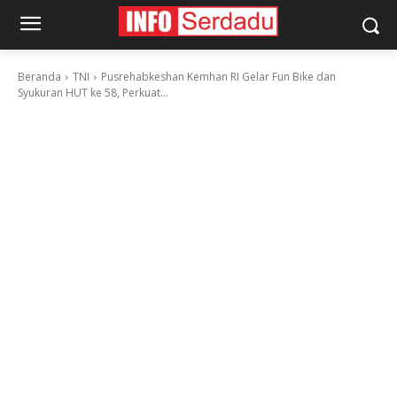
Beranda
TNI
Pusrehabkeshan Kemhan RI Gelar Fun Bike dan
Syukuran HUT ke 58, Perkuat...