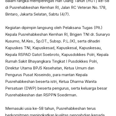
dalam rangka memperingati Hari Ulang Tahun (HUT) ke-58
di Pusrehabkeshan Kemhan RI, Jalan RC Veteran No. 178,
Bintaro, Jakarta Selatan, Sabtu (4/7).
Kegiatan dipimpin langsung oleh Pelaksana Tugas (Plt.)
Kepala Pusrehabkeshan Kemhan RI, Brigjen TNI dr. Sunaryo
Kusumo, M.Kes., Sp.OT., Subsp. P.L.(K), serta dihadiri
Kapuskes TNI, Kapuskesad, Kapuskesal, Kapuskesau,
Kepala RSPAD Gatot Soebroto, Kapusdokkes Polri, Kepala
Rumah Sakit Bhayangkara Tingkat I Pusdokkes Polri,
Direktur Utama BPJS Kesehatan, Ketua Umum dan
Pengurus Pusat Koseindo, para mantan Kepala
Pusrehabkeshan beserta istri, Ketua Dharma Wanita
Persatuan (DWP) beserta pengurus, serta keluarga besar
Pusrehabkeshan dan RSPPN Soedirman.
Memasuki usia ke-58 tahun, Pusrehabkeshan terus
berkomitmen meningkatkan kualitas pengabdian kepada