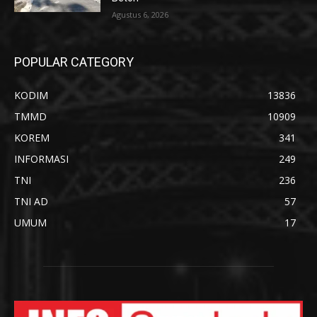
Agustus 6, 2026
POPULAR CATEGORY
KODIM
13836
TMMD
10909
KOREM
341
INFORMASI
249
TNI
236
TNI AD
57
UMUM
17